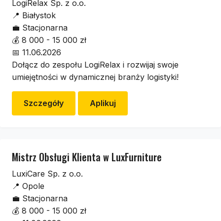
LogiRelax Sp. z o.o.
📍
Białystok
💼
Stacjonarna
💰
8 000 - 15 000 zł
📅
11.06.2026
Dołącz do zespołu LogiRelax i rozwijaj swoje
umiejętności w dynamicznej branży logistyki!
Szczegóły
Aplikuj
Mistrz Obsługi Klienta w LuxFurniture
LuxiCare Sp. z o.o.
📍
Opole
💼
Stacjonarna
💰
8 000 - 15 000 zł