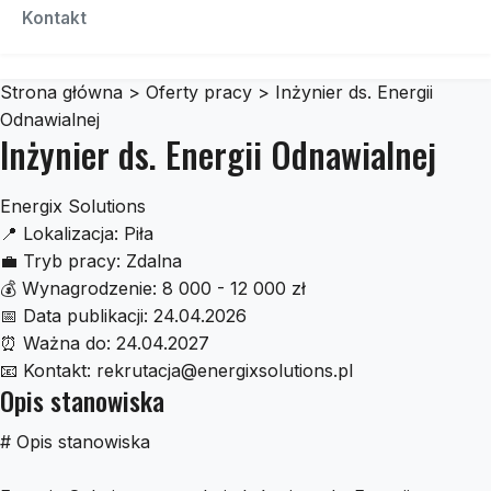
Czescidoauta
Kontakt
Strona główna
>
Oferty pracy
>
Inżynier ds. Energii
Odnawialnej
Inżynier ds. Energii Odnawialnej
Energix Solutions
📍
Lokalizacja:
Piła
💼
Tryb pracy:
Zdalna
💰
Wynagrodzenie:
8 000 - 12 000 zł
📅
Data publikacji:
24.04.2026
⏰
Ważna do:
24.04.2027
📧
Kontakt:
rekrutacja@energixsolutions.pl
Opis stanowiska
# Opis stanowiska