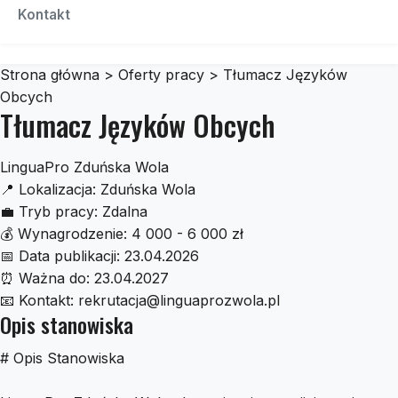
Czescidoauta
Kontakt
Strona główna
>
Oferty pracy
>
Tłumacz Języków
Obcych
Tłumacz Języków Obcych
LinguaPro Zduńska Wola
📍
Lokalizacja:
Zduńska Wola
💼
Tryb pracy:
Zdalna
💰
Wynagrodzenie:
4 000 - 6 000 zł
📅
Data publikacji:
23.04.2026
⏰
Ważna do:
23.04.2027
📧
Kontakt:
rekrutacja@linguaprozwola.pl
Opis stanowiska
# Opis Stanowiska