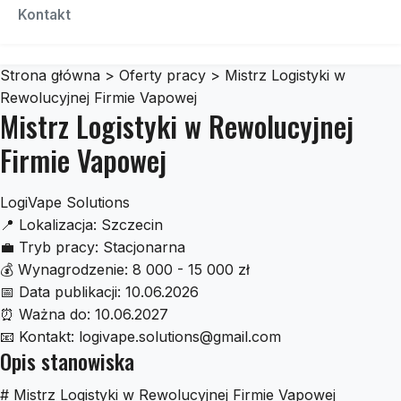
Czescidoauta
Kontakt
Strona główna
>
Oferty pracy
>
Mistrz Logistyki w
Rewolucyjnej Firmie Vapowej
Mistrz Logistyki w Rewolucyjnej
Firmie Vapowej
LogiVape Solutions
📍
Lokalizacja:
Szczecin
💼
Tryb pracy:
Stacjonarna
💰
Wynagrodzenie:
8 000 - 15 000 zł
📅
Data publikacji:
10.06.2026
⏰
Ważna do:
10.06.2027
📧
Kontakt:
logivape.solutions@gmail.com
Opis stanowiska
# Mistrz Logistyki w Rewolucyjnej Firmie Vapowej